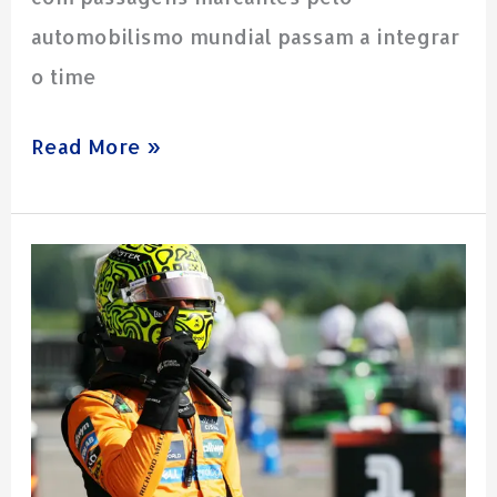
automobilismo mundial passam a integrar
o time
Read More »
Lando
Norris
pode
se
tornar
campeão