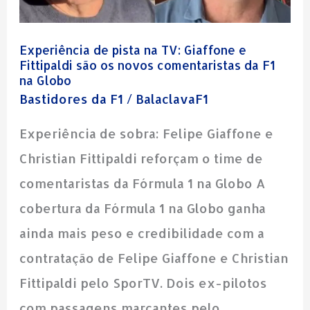
e
Fittipaldi
Experiência de pista na TV: Giaffone e
são
Fittipaldi são os novos comentaristas da F1
os
na Globo
Bastidores da F1
/
BalaclavaF1
novos
comentaristas
Experiência de sobra: Felipe Giaffone e
da
Christian Fittipaldi reforçam o time de
F1
comentaristas da Fórmula 1 na Globo A
na
cobertura da Fórmula 1 na Globo ganha
Globo
ainda mais peso e credibilidade com a
contratação de Felipe Giaffone e Christian
Fittipaldi pelo SporTV. Dois ex-pilotos
com passagens marcantes pelo