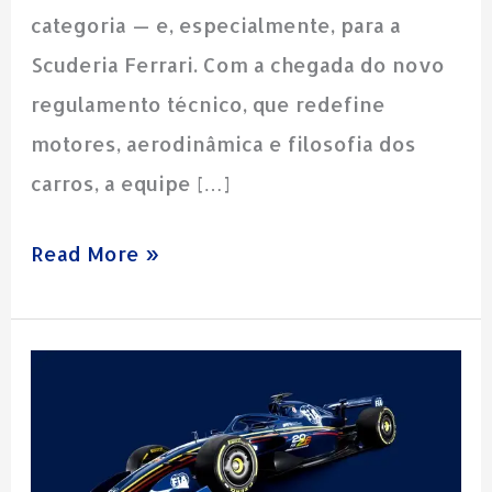
dos
categoria — e, especialmente, para a
Tifosi
Scuderia Ferrari. Com a chegada do novo
regulamento técnico, que redefine
motores, aerodinâmica e filosofia dos
carros, a equipe […]
Read More »
Novo
regulamento,
velhas
rivalidades: