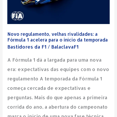
a
Fórmula
1
Novo regulamento, velhas rivalidades: a
acelera
Fórmula 1 acelera para o início da temporada
para
Bastidores da F1
/
BalaclavaF1
o
A Fórmula 1 dá a largada para uma nova
início
era: expectativas das equipes com o novo
da
regulamento A temporada da Fórmula 1
temporada
começa cercada de expectativas e
perguntas. Mais do que apenas a primeira
corrida do ano, a abertura do campeonato
marca o início de uma nova fase técnica