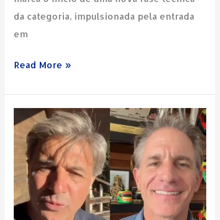
da categoria, impulsionada pela entrada
em
Read More »
Experiência
de
pista
na
TV:
Giaffone