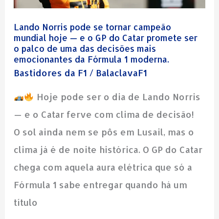
mundial
hoje
Lando Norris pode se tornar campeão
—
mundial hoje — e o GP do Catar promete ser
o palco de uma das decisões mais
e
emocionantes da Fórmula 1 moderna.
Bastidores da F1
/
BalaclavaF1
o
GP
Hoje pode ser o dia de Lando Norris
do
— e o Catar ferve com clima de decisão!
Catar
O sol ainda nem se pôs em Lusail, mas o
promete
clima já é de noite histórica. O GP do Catar
ser
chega com aquela aura elétrica que só a
o
Fórmula 1 sabe entregar quando há um
palco
título
de