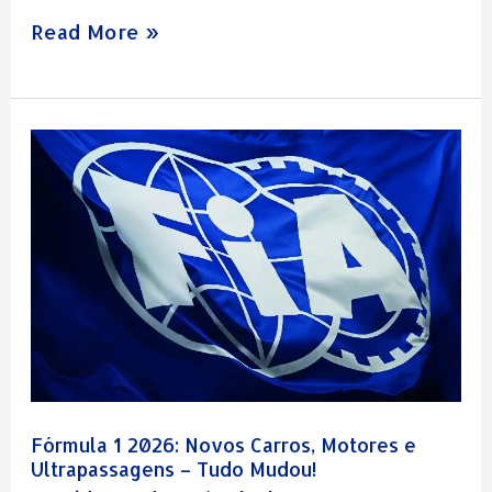
uma
Read More »
das
decisões
mais
Fórmula
emocionantes
1
da
2026:
Fórmula
Novos
1
Carros,
moderna.
Motores
e
Ultrapassagens
Fórmula 1 2026: Novos Carros, Motores e
–
Ultrapassagens – Tudo Mudou!