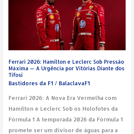
Hamilton
e
Leclerc
Sob
Pressão
Ferrari 2026: Hamilton e Leclerc Sob Pressão
Máxima
Máxima — A Urgência por Vitórias Diante dos
Tifosi
—
Bastidores da F1
/
BalaclavaF1
A
Urgência
Ferrari 2026: A Nova Era Vermelha com
por
Hamilton e Leclerc Sob os Holofotes da
Vitórias
Fórmula 1 A temporada 2026 da Fórmula 1
Diante
promete ser um divisor de águas para a