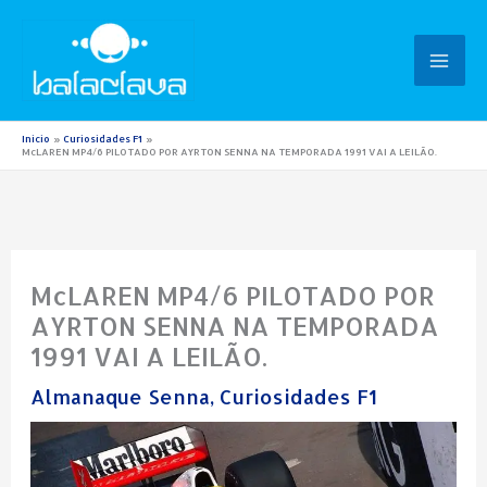
Ir
para
o
conteúdo
Início
Curiosidades F1
McLAREN MP4/6 PILOTADO POR AYRTON SENNA NA TEMPORADA 1991 VAI A LEILÃO.
McLAREN MP4/6 PILOTADO POR
AYRTON SENNA NA TEMPORADA
1991 VAI A LEILÃO.
Almanaque Senna
,
Curiosidades F1