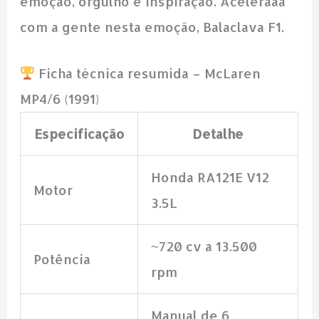
emoção, orgulho e inspiração. Aceleraaa
com a gente nesta emoção, Balaclava F1.
Ficha técnica resumida – McLaren
MP4/6 (1991)
Especificação
Detalhe
Honda RA121E V12
Motor
3.5L
~720 cv a 13.500
Potência
rpm
Manual de 6