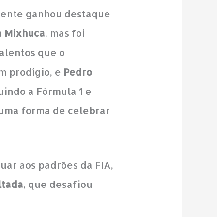
ente ganhou destaque
 Mixhuca
, mas foi
talentos que o
m prodígio, e
Pedro
uindo a Fórmula 1 e
 uma forma de celebrar
quar aos padrões da FIA,
ltada
, que desafiou