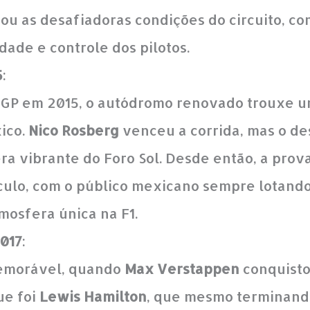
u as desafiadoras condições do circuito, c
dade e controle dos pilotos.
5
:
 GP em 2015, o autódromo renovado trouxe u
ico.
Nico Rosberg
venceu a corrida, mas o des
ra vibrante do Foro Sol. Desde então, a prov
ulo, com o público mexicano sempre lotando
mosfera única na F1.
2017
:
emorável, quando
Max Verstappen
conquistou
ue foi
Lewis Hamilton
, que mesmo terminand