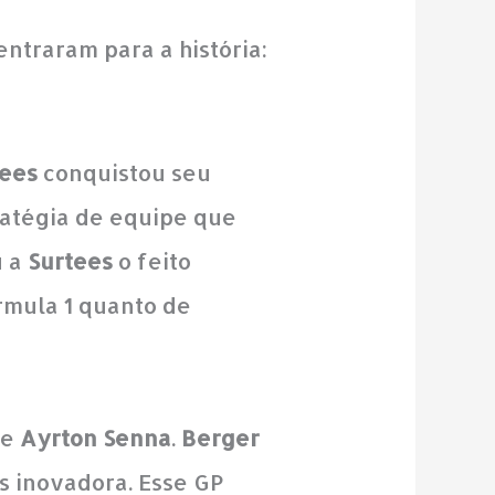
ntraram para a história:
tees
conquistou seu
ratégia de equipe que
u a
Surtees
o feito
órmula 1 quanto de
e
Ayrton Senna
.
Berger
s inovadora. Esse GP