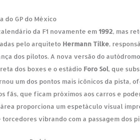
ra do GP do México
 calendário da F1 novamente em
1992
, mas r
adas pelo arquiteto
Hermann Tilke
, respons
rança dos pilotos. A nova versão do autódrom
 reta dos boxes e o estádio
Foro Sol
, que subs
ornou um dos pontos mais icônicos da pista, 
os fãs, que ficam próximos aos carros e podem
a área proporciona um espetáculo visual imp
 torcedores vibrando com a passagem dos pi