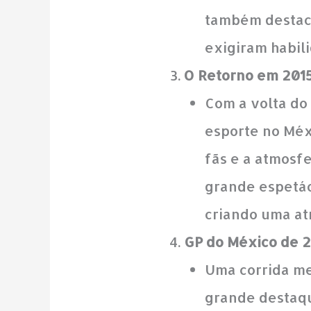
também destaco
exigiram habili
O Retorno em 201
Com a volta do
esporte no Méx
fãs e a atmosfe
grande espetác
criando uma at
GP do México de 
Uma corrida m
grande destaq