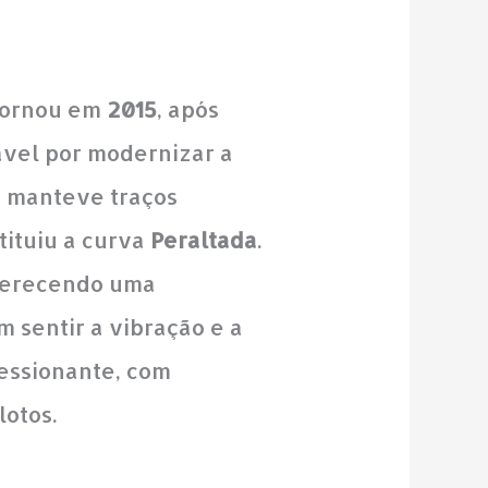
etornou em
2015
, após
ável por modernizar a
o manteve traços
tituiu a curva
Peraltada
.
oferecendo uma
 sentir a vibração e a
ressionante, com
lotos.