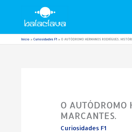
Ir
para
o
conteúdo
Início
Curiosidades F1
O AUTÓDROMO HERMANOS RODRÍGUES; HISTÓRI
O AUTÓDROMO H
MARCANTES.
Curiosidades F1