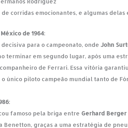
Hermanos Rodríguez
o de corridas emocionantes, e algumas delas e
 México de 1964
:
oi decisiva para o campeonato, onde
John Sur
 ao terminar em segundo lugar, após uma est
companheiro de Ferrari. Essa vitória garanti
er o único piloto campeão mundial tanto de F
986
:
icou famoso pela briga entre
Gerhard Berger
 Benetton, graças a uma estratégia de pneu