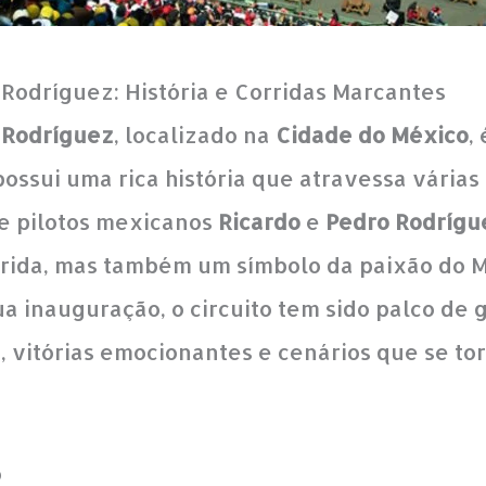
odríguez: História e Corridas Marcantes
Rodríguez
, localizado na
Cidade do México
,
 possui uma rica história que atravessa vári
e pilotos mexicanos
Ricardo
e
Pedro Rodrígu
rrida, mas também um símbolo da paixão do 
a inauguração, o circuito tem sido palco de
, vitórias emocionantes e cenários que se t
o