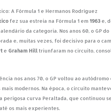
ico: A Fórmula 1 e Hermanos Rodríguez
xico
fez sua estreia na Fórmula 1 em
1963
e, d
calendário da categoria. Nos anos 60, o GP d
rada e, muitas vezes, foi decisivo para o c
t
e
Graham Hill
triunfaram no circuito, cons
ência nos anos 70, o GP voltou ao autódrom
 mais modernos. Na época, o circuito manteve
 a perigosa curva Peraltada, que continuou 
até os mais experientes.