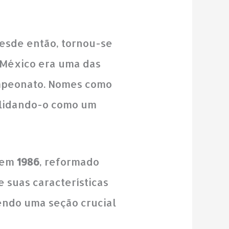
esde então, tornou-se
o México era uma das
ampeonato. Nomes como
olidando-o como um
o em
1986
, reformado
 suas características
sendo uma seção crucial