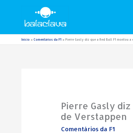
Ir
para
o
conteúdo
Início
Comentários da F1
Pierre Gasly diz que a Red Bull F1 montou a
Pierre Gasly di
de Verstappen
Comentários da F1