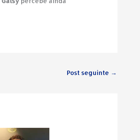
,
Galsy
percebe ainda
Post seguinte
→