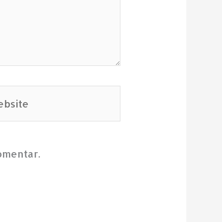
site
omentar.