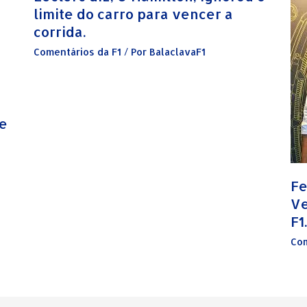
limite do carro para vencer a
corrida.
Comentários da F1
/ Por
BalaclavaF1
de
Fe
Ve
F1.
Com