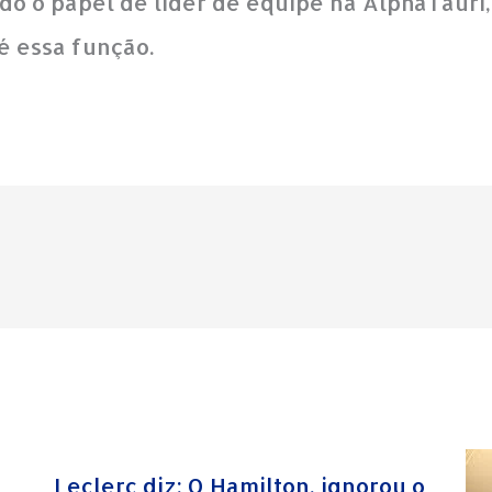
o o papel de líder de equipe na AlphaTauri
é essa função.
Leclerc diz; O Hamilton, ignorou o