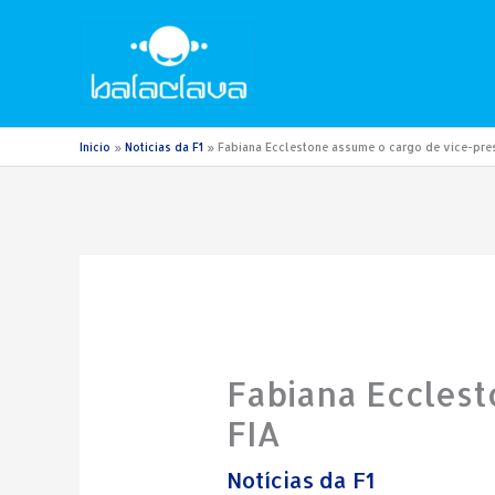
Ir
para
o
conteúdo
Início
Notícias da F1
Fabiana Ecclestone assume o cargo de vice-pres
Fabiana Ecclest
FIA
Notícias da F1