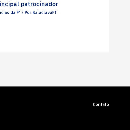
incipal patrocinador
ícias da F1
/ Por
BalaclavaF1
Contato