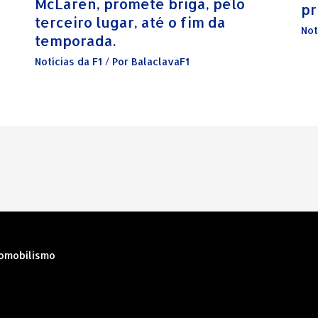
McLaren, promete briga, pelo
pr
terceiro lugar, até o fim da
Not
temporada.
Notícias da F1
/ Por
BalaclavaF1
tomobilismo