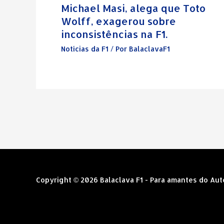
Michael Masi, alega que Toto
Wolff, exagerou sobre
inconsistências na F1.
Notícias da F1
/ Por
BalaclavaF1
Copyright © 2026 Balaclava F1 - Para amantes do Au