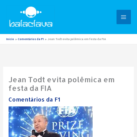
Ir
para
o
conteúdo
Início
Comentários da F1
Jean Todt evita polêmica em festa da FIA
Jean Todt evita polêmica em
festa da FIA
Comentários da F1