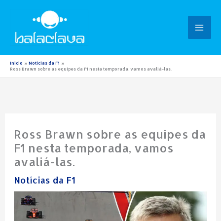
Ir
para
o
conteúdo
Início
Notícias da F1
Ross Brawn sobre as equipes da F1 nesta temporada, vamos avaliá-las.
Ross Brawn sobre as equipes da
F1 nesta temporada, vamos
avaliá-las.
Notícias da F1